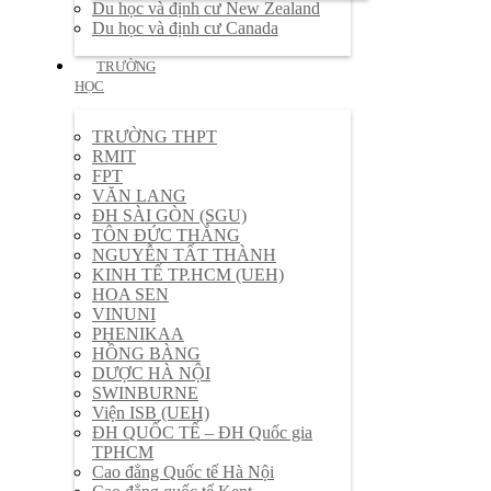
Du học và định cư New Zealand
Du học và định cư Canada
TRƯỜNG
HỌC
TRƯỜNG THPT
RMIT
FPT
VĂN LANG
ĐH SÀI GÒN (SGU)
TÔN ĐỨC THẮNG
NGUYỄN TẤT THÀNH
KINH TẾ TP.HCM (UEH)
HOA SEN
VINUNI
PHENIKAA
HỒNG BÀNG
DƯỢC HÀ NỘI
SWINBURNE
Viện ISB (UEH)
ĐH QUỐC TẾ – ĐH Quốc gia
TPHCM
Cao đẳng Quốc tế Hà Nội