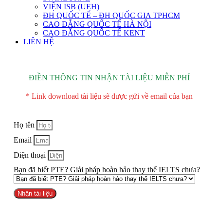
VIỆN ISB (UEH)
ĐH QUỐC TẾ – ĐH QUỐC GIA TPHCM
CAO ĐẲNG QUỐC TẾ HÀ NỘI
CAO ĐẲNG QUỐC TẾ KENT
LIÊN HỆ
ĐIỀN THÔNG TIN NHẬN TÀI LIỆU MIỄN PHÍ
* Link download tài liệu sẽ được gửi về email của bạn
Họ tên
Email
Điện thoại
Bạn đã biết PTE? Giải pháp hoàn hảo thay thế IELTS chưa?
Nhận tài liệu