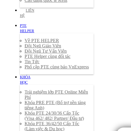
Cao đẳng quốc tế Kent
LIÊN
HỆ
PTE
HELPER
Về PTE HELPER
Đội Ngũ Giáo Viên
Đội Ngũ Tư Vấn Viên
PTE Helper cùng đối tác
Tin Tức
Phổ cập PTE cùng báo VnExpress
KHÓA
HỌC
Trải nghiệm lớp PTE Online Miễn
Phí
Khóa PRE PTE (Bổ trợ nền tảng
tiếng Anh)
Khóa PTE 24/30/36 Cấp Tốc
(Visa 462/ 482/ Partner/ Đầu tư)
Khóa PTE 36/42/50 Cấp Tốc
(Làm việc & Du học)