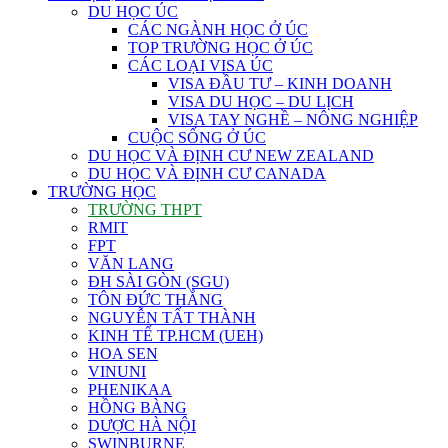
DU HỌC ÚC
CÁC NGÀNH HỌC Ở ÚC
TOP TRƯỜNG HỌC Ở ÚC
CÁC LOẠI VISA ÚC
VISA ĐẦU TƯ – KINH DOANH
VISA DU HỌC – DU LỊCH
VISA TAY NGHỀ – NÔNG NGHIỆP
CUỘC SỐNG Ở ÚC
DU HỌC VÀ ĐỊNH CƯ NEW ZEALAND
DU HỌC VÀ ĐỊNH CƯ CANADA
TRƯỜNG HỌC
TRƯỜNG THPT
RMIT
FPT
VĂN LANG
ĐH SÀI GÒN (SGU)
TÔN ĐỨC THẮNG
NGUYỄN TẤT THÀNH
KINH TẾ TP.HCM (UEH)
HOA SEN
VINUNI
PHENIKAA
HỒNG BÀNG
DƯỢC HÀ NỘI
SWINBURNE