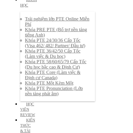
HỌC
Trải nghiệm lớp PTE Online Miễn
Phí
Khóa PRE PTE (Bổ trợ nền tảng
tiếng Anh)
Khóa PTE 24/30/36 Cấp Tốc
(Visa 462/ 482/ Partner/ Đầu tư)
Khóa PTE 36/42/50 Cấp Tốc
(Làm việc & Du học)
Khóa PTE 58/60/65/79 Cấp Tốc
(Du học bậc cao & Định Cư)
Khóa PTE Core (Làm việc &
Định cư Canada)
Khóa PTE Một Kèm Một
Khóa PTE Pronunciation (Lớp
nền tảng phát âm)
HỌC
VIÊN
REVIEW
KIẾN
THỨC
& TÀI