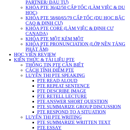
PARTNER/ ĐẦU TƯ)
KHÓA PTE 36/42/50 CẤP TỐC (LÀM VIỆC & DU
HỌC)
KHÓA PTE 58/60/65/79 CẤP TỐC (DU HỌC BẬC
CAO & ĐỊNH CƯ)
KHÓA PTE CORE (LÀM VIỆC & ĐỊNH CƯ
CANADA)
KHÓA PTE MỘT KÈM MỘT
KHÓA PTE PRONUNCIATION (LỚP NỀN TẢNG
PHÁT ÂM)
HỌC VIÊN REVIEW
KIẾN THỨC & TÀI LIỆU PTE
THÔNG TIN PTE CẦN BIẾT
CÁCH TÍNH ĐIỂM PTE
LUYỆN THI PTE SPEAKING
PTE READ ALOUD
PTE REPEAT SENTENCE
PTE DESCRIBE IMAGE
PTE RETELL LECTURE
PTE ANSWER SHORT QUESTION
PTE SUMMARIZE GROUP DISCUSSION
PTE RESPOND TO A SITUATION
LUYỆN THI PTE WRITING
PTE SUMMARIZE WRITTEN TEXT
PTE ESSAY