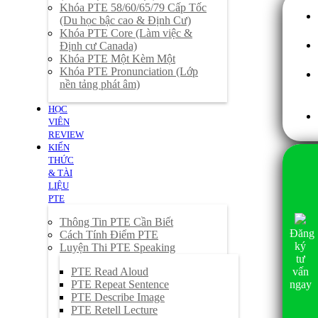
Khóa PTE 58/60/65/79 Cấp Tốc
(Du học bậc cao & Định Cư)
Khóa PTE Core (Làm việc &
Định cư Canada)
Khóa PTE Một Kèm Một
Khóa PTE Pronunciation (Lớp
nền tảng phát âm)
HỌC
VIÊN
REVIEW
KIẾN
THỨC
& TÀI
LIỆU
PTE
Thông Tin PTE Cần Biết
Đăng
Cách Tính Điểm PTE
ký
Luyện Thi PTE Speaking
tư
PTE Read Aloud
vấn
PTE Repeat Sentence
ngay
PTE Describe Image
PTE Retell Lecture