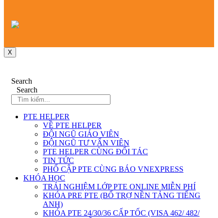
X
Search
Search
PTE HELPER
VỀ PTE HELPER
ĐỘI NGŨ GIÁO VIÊN
ĐỘI NGŨ TƯ VẤN VIÊN
PTE HELPER CÙNG ĐỐI TÁC
TIN TỨC
PHỔ CẬP PTE CÙNG BÁO VNEXPRESS
KHÓA HỌC
TRẢI NGHIỆM LỚP PTE ONLINE MIỄN PHÍ
KHÓA PRE PTE (BỔ TRỢ NỀN TẢNG TIẾNG
ANH)
KHÓA PTE 24/30/36 CẤP TỐC (VISA 462/ 482/