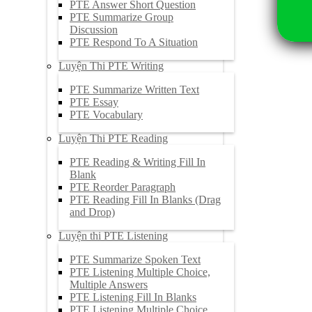
PTE Answer Short Question
PTE Summarize Group
Discussion
PTE Respond To A Situation
Luyện Thi PTE Writing
PTE Summarize Written Text
PTE Essay
PTE Vocabulary
Luyện Thi PTE Reading
PTE Reading & Writing Fill In
Blank
PTE Reorder Paragraph
PTE Reading Fill In Blanks (Drag
and Drop)
Luyện thi PTE Listening
PTE Summarize Spoken Text
PTE Listening Multiple Choice,
Multiple Answers
PTE Listening Fill In Blanks
PTE Listening Multiple Choice,