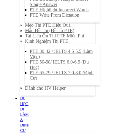
Single Answer
PTE Highlight Incorrect Words
PTE Write From Dictation
Mẹo Thi PTE Hiệu Quả
Mẫu Đề Thi (Đề Tủ PTE)
Tài Liệu Ôn Thi PTE Miễn Phí
Kinh Nghiệm Thi PTE
PTE 30-42 / IELTS 4.5-5.5 (Làm
Việc)
PTE 50-58/ IELTS 6.0-6.5 (Du
Học)
PTE 65-79 / IELTS 7.0-8.0 (Định
Cư)
Dành cho HV Helper
DU
HỌC,
ĐI
LÀM
&
ĐỊNH
CƯ