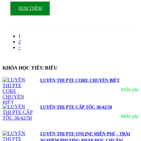
XEM THÊM
1
2
>
KHÓA HỌC TIÊU BIỂU
LUYỆN THI PTE CORE CHUYÊN BIỆT
Miễn phí
LUYỆN THI PTE CẤP TỐC 36/42/50
Miễn phí
LUYỆN THI PTE ONLINE MIỄN PHÍ – TRẢI
NGHIỆM PHƯƠNG PHÁP HỌC CHUẨN!