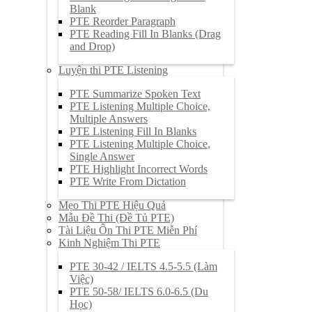
Blank
PTE Reorder Paragraph
PTE Reading Fill In Blanks (Drag
and Drop)
Luyện thi PTE Listening
PTE Summarize Spoken Text
PTE Listening Multiple Choice,
Multiple Answers
PTE Listening Fill In Blanks
PTE Listening Multiple Choice,
Single Answer
PTE Highlight Incorrect Words
PTE Write From Dictation
Mẹo Thi PTE Hiệu Quả
Mẫu Đề Thi (Đề Tủ PTE)
Tài Liệu Ôn Thi PTE Miễn Phí
Kinh Nghiệm Thi PTE
PTE 30-42 / IELTS 4.5-5.5 (Làm
Việc)
PTE 50-58/ IELTS 6.0-6.5 (Du
Học)