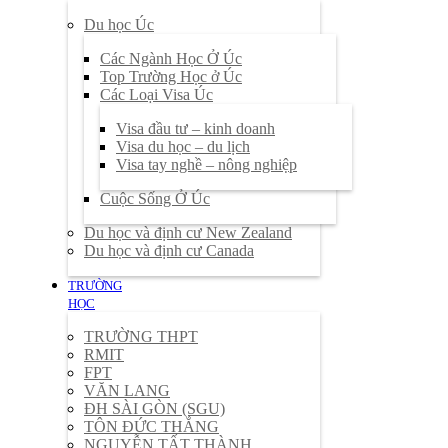
Du học Úc
Các Ngành Học Ở Úc
Top Trường Học ở Úc
Các Loại Visa Úc
Visa đầu tư – kinh doanh
Visa du học – du lịch
Visa tay nghề – nông nghiệp
Cuộc Sống Ở Úc
Du học và định cư New Zealand
Du học và định cư Canada
TRƯỜNG
HỌC
TRƯỜNG THPT
RMIT
FPT
VĂN LANG
ĐH SÀI GÒN (SGU)
TÔN ĐỨC THẮNG
NGUYỄN TẤT THÀNH