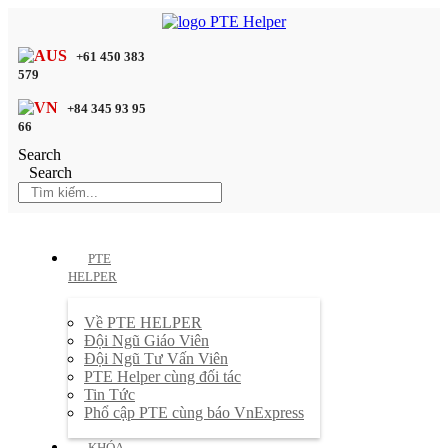
+61 450 383
579
+84 345 93 95
66
Search
Search
PTE
HELPER
Về PTE HELPER
Đội Ngũ Giáo Viên
Đội Ngũ Tư Vấn Viên
PTE Helper cùng đối tác
Tin Tức
Phổ cập PTE cùng báo VnExpress
KHÓA