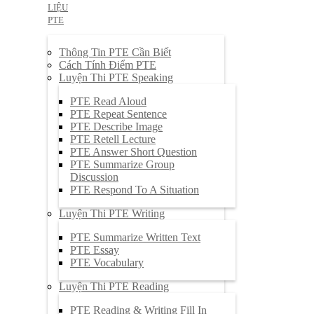
LIỆU
PTE
Thông Tin PTE Cần Biết
Cách Tính Điểm PTE
Luyện Thi PTE Speaking
PTE Read Aloud
PTE Repeat Sentence
PTE Describe Image
PTE Retell Lecture
PTE Answer Short Question
PTE Summarize Group
Discussion
PTE Respond To A Situation
Luyện Thi PTE Writing
PTE Summarize Written Text
PTE Essay
PTE Vocabulary
Luyện Thi PTE Reading
PTE Reading & Writing Fill In