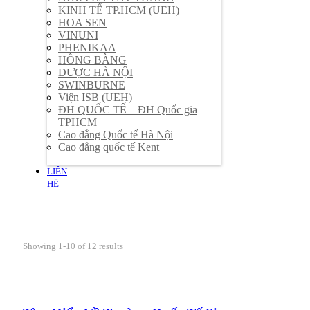
KINH TẾ TP.HCM (UEH)
HOA SEN
VINUNI
PHENIKAA
HỒNG BÀNG
DƯỢC HÀ NỘI
SWINBURNE
Viện ISB (UEH)
ĐH QUỐC TẾ – ĐH Quốc gia
TPHCM
Cao đẳng Quốc tế Hà Nội
Cao đẳng quốc tế Kent
LIÊN
HỆ
Showing 1-10 of 12 results