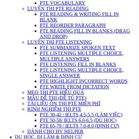
PTE VOCABULARY
LUYỆN THI PTE READING
PTE READING & WRITING FILL IN
BLANK
PTE REORDER PARAGRAPH
PTE READING FILL IN BLANKS (DRAG
AND DROP)
LUYỆN THI PTE LISTENING
PTE SUMMARIZE SPOKEN TEXT
PTE LISTENING MULTIPLE CHOICE,
MULTIPLE ANSWERS
PTE LISTENING FILL IN BLANKS
PTE LISTENING MULTIPLE CHOICE,
SINGLE ANSWER
PTE HIGHLIGHT INCORRECT WORDS
PTE WRITE FROM DICTATION
MẸO THI PTE HIỆU QUẢ
MẪU ĐỀ THI (ĐỀ TỦ PTE)
TÀI LIỆU ÔN THI PTE MIỄN PHÍ
KINH NGHIỆM THI PTE
PTE 30-42 / IELTS 4.5-5.5 (LÀM VIỆC)
PTE 50-58/ IELTS 6.0-6.5 (DU HỌC)
PTE 65-79 / IELTS 7.0-8.0 (ĐỊNH CƯ)
DÀNH CHO HV HELPER
DU HỌC, ĐI LÀM & ĐỊNH CƯ