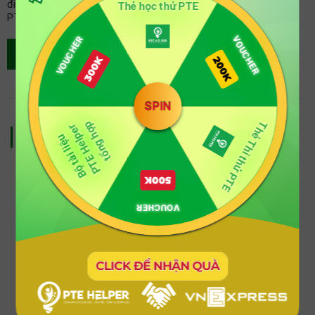
điều kiện chương trình liên kết quốc tế UEH như thế nào? Cùng
Thẻ học thử PTE
PTE …
VOUCHER
VOUCHER
XEM THÊM
SPIN
Thẻ Thi thử PTE
tổng hợp
PTE Helper
KHÓA HỌC TIÊU BIỂU
Bộ tài liệu
LUYỆN THI PTE CORE CHUYÊN BIỆT
Miễn phí
VOUCHER
LUYỆN THI PTE CẤP TỐC 36/42/50
Miễn phí
LUYỆN THI PTE ONLINE MIỄN PHÍ –
TRẢI NGHIỆM PHƯƠNG PHÁP HỌC
CHUẨN!