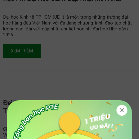
Đại học Kinh tế TP.HCM (UEH) là một trong những trường đại
học hàng đầu Việt Nam với đa dạng chương trình đào tạo chất
lượng cao. Bài viết cập nhật chi tiết học phí đại học UEH năm
2026 …
XEM THÊM
Đại Học Kinh Tế TP.HCM – Review Chương
Trình Liên Kết Quốc Tế Viện ISB
Chương trình liên kết quốc tế trường ĐH Kinh tế TP.HCM thuộc
Viện đào tạo ISB – UEH bao gồm những ngành gì? Chi phí và