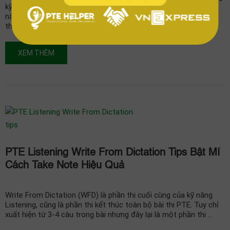
kỹ năng Listening, chiếm đến 30% tổng số điểm cho cả 2 kỹ
năng Listening và Writing. Việc học tủ phần thi này một cách
thông minh sẽ …
XEM THÊM
PTE Listening Write From Dictation Tips Bật Mí
Cách Take Note Hiệu Quả
Write From Dictation (WFD) là phần thi cuối cùng của kỹ năng
Listening, cũng là phần thi kết thúc toàn bộ bài thi PTE. Tuy chỉ
xuất hiện từ 3-4 câu trong bài nhưng đây lại là một phần thi …