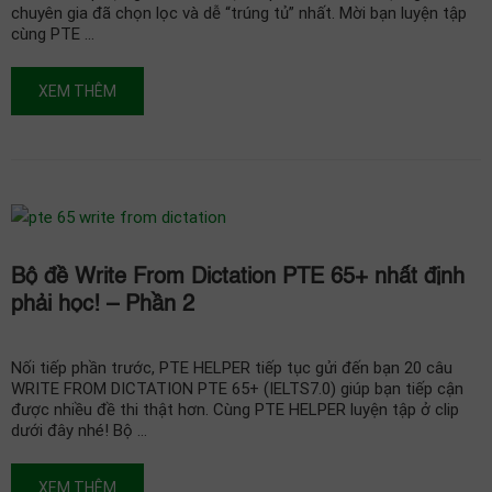
chuyên gia đã chọn lọc và dễ “trúng tủ” nhất. Mời bạn luyện tập
cùng PTE …
XEM THÊM
Bộ đề Write From Dictation PTE 65+ nhất định
phải học! – Phần 2
Nối tiếp phần trước, PTE HELPER tiếp tục gửi đến bạn 20 câu
WRITE FROM DICTATION PTE 65+ (IELTS7.0) giúp bạn tiếp cận
được nhiều đề thi thật hơn. Cùng PTE HELPER luyện tập ở clip
dưới đây nhé! Bộ …
XEM THÊM