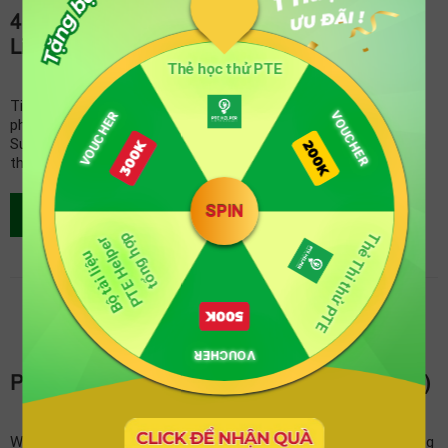
4 Summarize Spoken Text Tips for the PTE
Listening test
Thẻ học thử PTE
Tiếp tục với chuỗi bài luyện tập Summarize Spoken Text, trong
VOUCHER
VOUCHER
phần 3 tuần này chúng ta sẽ điểm qua 1 số – PTE Listening
Summarize Spoken Text Tips – chiến lược làm bài trong phòng
thi để đối phó …
SPIN
XEM THÊM
Thẻ Thi thử PTE
tổng hợp
PTE Helper
Bộ tài liệu
VOUCHER
PTE Write From Dictation Practice (Kèm Audio)
Write From Dictation PTE (WFD) là phần thi rất quan trọng trong