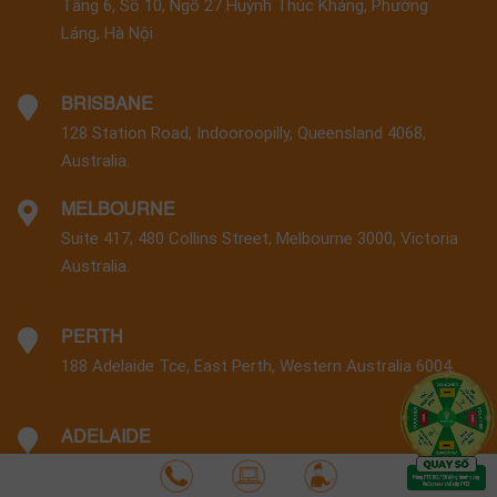
Tầng 6, Số 10, Ngõ 27 Huỳnh Thúc Kháng, Phường
Láng, Hà Nội
BRISBANE
128 Station Road, Indooroopilly, Queensland 4068,
Australia.
MELBOURNE
Suite 417, 480 Collins Street, Melbourne 3000, Victoria
Australia.
PERTH
188 Adelaide Tce, East Perth, Western Australia 6004.
ADELAIDE
12 Crowther Street, Adelaide 5000, Australia.