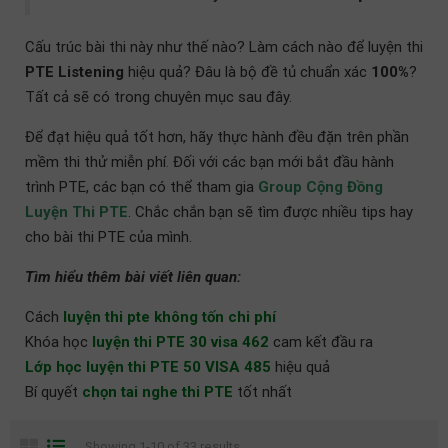
Cấu trúc bài thi này như thế nào? Làm cách nào để luyện thi
PTE Listening
hiệu quả? Đâu là bộ đề tủ chuẩn xác
100%
?
Tất cả sẽ có trong chuyên mục sau đây.
Để đạt hiệu quả tốt hơn, hãy thực hành đều đặn trên phần
mềm thi thử miễn phí
.
Đối với các bạn mới bắt đầu hành
trình PTE, các bạn có thể tham gia
Group Cộng Đồng
Luyện Thi PTE
. Chắc chắn bạn sẽ tìm được nhiều tips hay
cho bài thi PTE của mình.
Tìm hiểu thêm bài viết liên quan:
Cách
luyện thi pte không tốn chi phí
Khóa học
luyện thi PTE 30 visa 462
cam kết đầu ra
Lớp học luyện thi PTE 50 VISA 485
hiệu quả
Bí quyết
chọn tai nghe thi PTE
tốt nhất
Showing 1-10 of 33 results