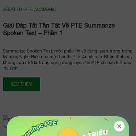
Giải Đáp Tất Tần Tật Về PTE Summarize
Spoken Text – Phần 1
Summarize Spoken Text, một phần thi vô cùng quan trọng trong
kỹ năng Nghe Hiểu của một bài thi PTE Academic. Nhận định này
không còn mới lạ trong cộng đồng luyện thi PTE khi hầu hết các
thí sinh …
XEM THÊM