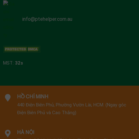
info@ptehelper.com.au
MST:
32s
HỒ CHÍ MINH
440 Điện Biên Phủ, Phường Vườn Lài, HCM. (Ngay góc
Điện Biên Phủ và Cao Thắng)
HÀ NỘI