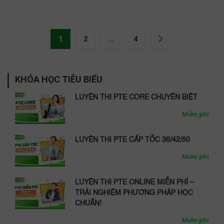
1
2
…
4
KHÓA HỌC TIÊU BIỂU
LUYỆN THI PTE CORE CHUYÊN BIỆT
Miễn phí
LUYỆN THI PTE CẤP TỐC 36/42/50
Miễn phí
LUYỆN THI PTE ONLINE MIỄN PHÍ –
TRẢI NGHIỆM PHƯƠNG PHÁP HỌC
CHUẨN!
Miễn phí